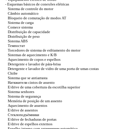
-
Esquemas básicos de conexões elétricas
Sistema de controle do motor
Câmbio automático
Bloqueio de comutação de modos
АТ
Sistema de carga
Comece sistema
Distribuição de capacidade
Distribuição de peso
Sistema ABS
Темпостат
Torcedores de sistema de esfriamento do motor
Sistemas de aquecimento e
К/В
Aquecimento de copos e espelhos
Detergente e lavador de pára-brisa
Detergente e lavador de vidro de uma porta de umas costas
Chifre
Sistema que se antiarrasta
Натяжители
cintos de assento
E/drive de uma cobertura da escotilha superior
Sistema senhores
Sistema de segurança
Memória de posição de um assento
Aquecimento de assentos
E/drive de assentos
Стеклоподъёмники
E/drive de fechaduras de portas
E/drive de espelhos externos
Espelho interno com
затенением
automático