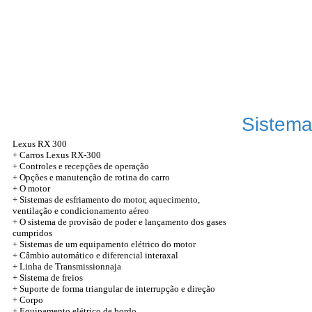
Sistema
Lexus RX 300
+
Carros Lexus RX-300
+
Controles e recepções de operação
+
Opções e manutenção de rotina do carro
+
O motor
+
Sistemas de esfriamento do motor, aquecimento,
ventilação e condicionamento aéreo
+
O sistema de provisão de poder e lançamento dos gases
cumpridos
+
Sistemas de um equipamento elétrico do motor
+
Câmbio automático e diferencial interaxal
+
Linha de Transmissionnaja
+
Sistema de freios
+
Suporte de forma triangular de interrupção e direção
+
Corpo
+
Equipamento elétrico de bordo