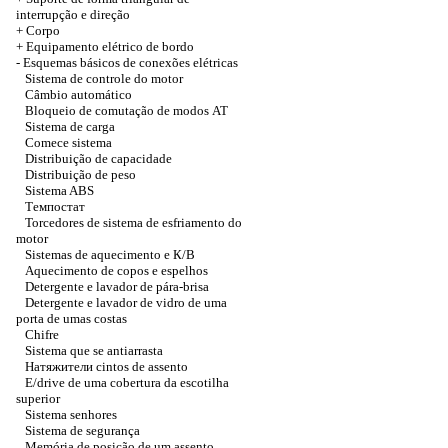
interrupção e direção
+
Corpo
+
Equipamento elétrico de bordo
-
Esquemas básicos de conexões elétricas
Sistema de controle do motor
Câmbio automático
Bloqueio de comutação de modos
АТ
Sistema de carga
Comece sistema
Distribuição de capacidade
Distribuição de peso
Sistema ABS
Темпостат
Torcedores de sistema de esfriamento do
motor
Sistemas de aquecimento e
К/В
Aquecimento de copos e espelhos
Detergente e lavador de pára-brisa
Detergente e lavador de vidro de uma
porta de umas costas
Chifre
Sistema que se antiarrasta
Натяжители
cintos de assento
E/drive de uma cobertura da escotilha
superior
Sistema senhores
Sistema de segurança
Memória de posição de um assento