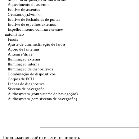
Aquecimento de assentos
E/drive de assentos
Стеклоподъёмники
E/drive de fechaduras de portas
E/drive de espelhos externos
Espelho interno com
затенением
automático
Faróis
Ajuste de uma inclinação de faróis
Apoio de lanternas
Antena e/drive
Iluminação externa
Iluminação interna
Iluminação de dispositivos
Combinação de dispositivos
Corpos de ECU
Linhas de diagnóstica
Sistema de navegação
Audiosystem (com sistema de navegação)
Audiosystem (sem sistema de navegação)
Продвижение сайта в сети, не дорого.