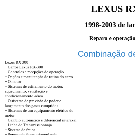
LEXUS RX
1998-2003 de l
Reparo e operação
Combinação de
Lexus RX 300
+
Carros Lexus RX-300
+
Controles e recepções de operação
+
Opções e manutenção de rotina do carro
+
O motor
+
Sistemas de esfriamento do motor,
aquecimento, ventilação e
condicionamento aéreo
+
O sistema de provisão de poder e
lançamento dos gases cumpridos
+
Sistemas de um equipamento elétrico do
motor
+
Câmbio automático e diferencial interaxal
+
Linha de Transmissionnaja
+
Sistema de freios
+
Suporte de forma triangular de