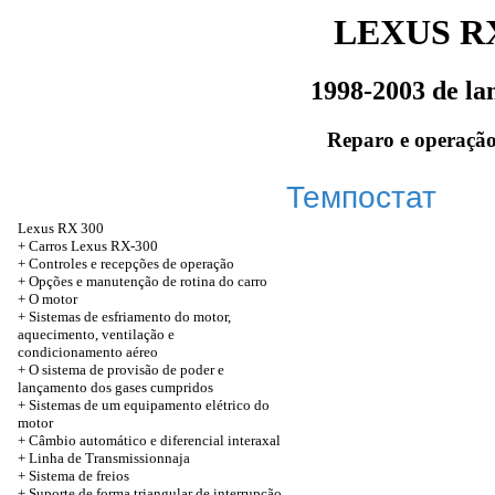
LEXUS RX
1998-2003 de l
Reparo e operação
Темпостат
Lexus RX 300
+
Carros Lexus RX-300
+
Controles e recepções de operação
+
Opções e manutenção de rotina do carro
+
O motor
+
Sistemas de esfriamento do motor,
aquecimento, ventilação e
condicionamento aéreo
+
O sistema de provisão de poder e
lançamento dos gases cumpridos
+
Sistemas de um equipamento elétrico do
motor
+
Câmbio automático e diferencial interaxal
+
Linha de Transmissionnaja
+
Sistema de freios
+
Suporte de forma triangular de interrupção