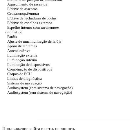
Aquecimento de assentos
E/drive de assentos
Стеклоподъёмники
E/drive de fechaduras de portas
E/drive de espelhos externos
Espelho interno com
затенением
automático
Faróis
Ajuste de uma inclinação de faróis
Apoio de lanternas
Antena e/drive
Iluminação externa
Iluminação interna
Iluminação de dispositivos
Combinação de dispositivos
Corpos de ECU
Linhas de diagnóstica
Sistema de navegação
Audiosystem (com sistema de navegação)
Audiosystem (sem sistema de navegação)
Продвижение сайта в сети, не дорого.