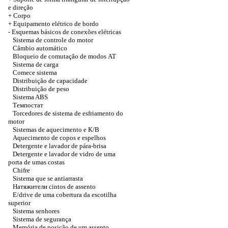
e direção
+
Corpo
+
Equipamento elétrico de bordo
-
Esquemas básicos de conexões elétricas
Sistema de controle do motor
Câmbio automático
Bloqueio de comutação de modos
АТ
Sistema de carga
Comece sistema
Distribuição de capacidade
Distribuição de peso
Sistema ABS
Темпостат
Torcedores de sistema de esfriamento do
motor
Sistemas de aquecimento e
К/В
Aquecimento de copos e espelhos
Detergente e lavador de pára-brisa
Detergente e lavador de vidro de uma
porta de umas costas
Chifre
Sistema que se antiarrasta
Натяжители
cintos de assento
E/drive de uma cobertura da escotilha
superior
Sistema senhores
Sistema de segurança
Memória de posição de um assento