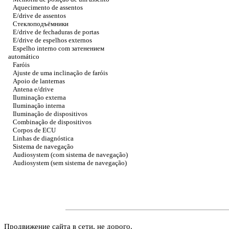
Aquecimento de assentos
E/drive de assentos
Стеклоподъёмники
E/drive de fechaduras de portas
E/drive de espelhos externos
Espelho interno com
затенением
automático
Faróis
Ajuste de uma inclinação de faróis
Apoio de lanternas
Antena e/drive
Iluminação externa
Iluminação interna
Iluminação de dispositivos
Combinação de dispositivos
Corpos de ECU
Linhas de diagnóstica
Sistema de navegação
Audiosystem (com sistema de navegação)
Audiosystem (sem sistema de navegação)
Продвижение сайта в сети, не дорого.