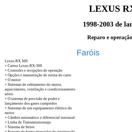
LEXUS RX
1998-2003 de l
Reparo e operação
Faróis
Lexus RX 300
+
Carros Lexus RX-300
+
Controles e recepções de operação
+
Opções e manutenção de rotina do carro
+
O motor
+
Sistemas de esfriamento do motor,
aquecimento, ventilação e condicionamento
aéreo
+
O sistema de provisão de poder e
lançamento dos gases cumpridos
+
Sistemas de um equipamento elétrico do
motor
+
Câmbio automático e diferencial interaxal
+
Linha de Transmissionnaja
+
Sistema de freios
+
Suporte de forma triangular de interrupção