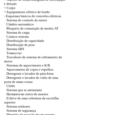
e direção
+
Corpo
+
Equipamento elétrico de bordo
-
Esquemas básicos de conexões elétricas
Sistema de controle do motor
Câmbio automático
Bloqueio de comutação de modos
АТ
Sistema de carga
Comece sistema
Distribuição de capacidade
Distribuição de peso
Sistema ABS
Темпостат
Torcedores de sistema de esfriamento do
motor
Sistemas de aquecimento e
К/В
Aquecimento de copos e espelhos
Detergente e lavador de pára-brisa
Detergente e lavador de vidro de uma
porta de umas costas
Chifre
Sistema que se antiarrasta
Натяжители
cintos de assento
E/drive de uma cobertura da escotilha
superior
Sistema senhores
Sistema de segurança
Memória de posição de um assento