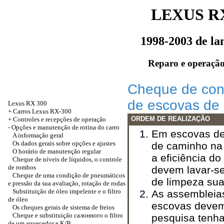
LEXUS RX
1998-2003 de l
Reparo e operação
Cheque de cond
de escovas de 
Lexus RX 300
+
Carros Lexus RX-300
ORDEM DE REALIZAÇÃO
+
Controles e recepções de operação
-
Opções e manutenção de rotina do carro
Em escovas de 
A informação geral
Os dados gerais sobre opções e ajustes
de caminho na 
O horário de manutenção regular
a eficiência do
Cheque de níveis de líquidos, o controle
de rombos
devem lavar-s
Cheque de uma condição de pneumáticos
de limpeza sua
e pressão da sua avaliação, rotação de rodas
Substituição de óleo impelente e o filtro
As assembleias
de óleo
escovas devem
Os cheques gerais de sistema de freios
Cheque e substituição
салонного o
filtro
pesquisa tenha
de um aquecedor e
К/В