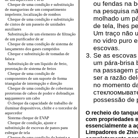
ou fendas na b
Cheque de uma condição e substituição
de mangueiras de um compartimento
na pesquisa nã
impelente, localização de rombos
molhado um pár
Cheque de uma condição e substituição
de cintos de um passeio de unidades
de tela, lhes p
auxiliares
Um traço não u
Substituição de um elemento de filtração
de um purificador de ar
no vidro puro e
Cheque de uma condição de sistema de
escovas.
lançamento dos gases cumpridos
Cheque e substituição de tomadas de
Se as escovas
faísca
um pára-brisa b
Substituição de um líquido de freio,
prorotação de sistema de freios
na passagem p
Cheque de uma condição de
ser a razão del
componentes de um suporte de forma
triangular de interrupção e direção
no momento da
Cheque de uma condição de coberturas
стеклоомыват
protetoras de cabos de poder e dobradiças
карданного um
cabo
possessão de p
O cheque da capacidade de trabalho de
iluminar dispositivos, chifre e o torcedor de
O recheio do tanqu
aquecedor
Sistema cheque de EVAP
com propriedades
Cheque de condição, ajuste e
essencialmente a aç
substituição de escovas de panos para
Limpadores de Zhir
esfregar de tela
Cheque de uma condição da bateria e