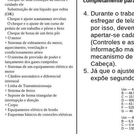
completamente para
cuidado ele
Substituição de um líquido que esfria
Durante o tra
(ОЖ)
Cheque e ajuste
клапанных
revoltas
esfregar de tel
O cheque e o ajuste de um curso de
por isso, deve
pedais de um trabalho e põem o freio
Cheque de botas de um freio pôr
apertar-se cad
+
O motor
(
Controles e a
+
Sistemas de esfriamento do motor,
aquecimento, ventilação e
informação mai
condicionamento aéreo
mecanismo de p
+
O sistema de provisão de poder e
lançamento dos gases cumpridos
Cabeça
).
+
Sistemas de um equipamento elétrico do
Já que o ajust
motor
+
Câmbio automático e diferencial
expõe segundo
interaxal
+
Linha de Transmissionnaja
Um — 4
+
Sistema de freios
B — 48.
+
Suporte de forma triangular de
C — 15.
interrupção e direção
D — 60
E — 43.
+
Corpo
F — 525
+
Equipamento elétrico de bordo
G — 46
+
Esquemas básicos de conexões elétricas
Um — 4
B — 6,5
C — 0 
D — 130