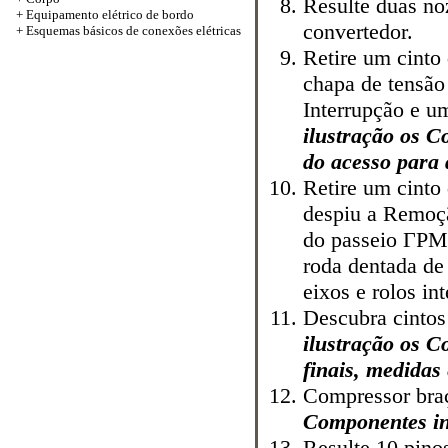
Resulte duas no
+
Equipamento elétrico de bordo
convertedor.
+
Esquemas básicos de conexões elétricas
Retire um cint
chapa de tensão
Interrupção e u
ilustração os
Co
do acesso para 
Retire um cinto
despiu
a Remoçã
do passeio
ГРМ
roda dentada de
eixos e rolos in
Descubra cinto
ilustração
os Co
finais, medidas
Compressor br
Componentes int
Resulte 10 pino