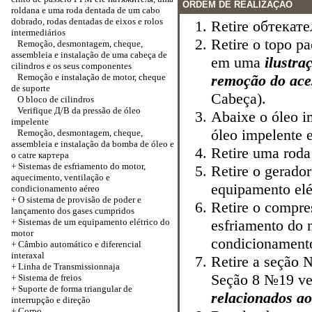
ORDEM DE REALIZAÇÃO
roldana e uma roda dentada de um cabo
dobrado, rodas dentadas de eixos e rolos
Retire
обтекате
intermediários
Retire o topo
ра
Remoção, desmontagem, cheque,
assembleia e instalação de uma cabeça de
em uma
ilustra
cilindros e os seus componentes
Remoção e instalação de motor, cheque
remoção do ace
de suporte
Cabeça
).
O bloco de cilindros
Verifique
Д/В
da pressão de óleo
Abaixe o óleo i
impelente
óleo impelente e
Remoção, desmontagem, cheque,
assembleia e instalação da bomba de óleo e
Retire uma roda
o catre
картера
+
Sistemas de esfriamento do motor,
Retire o gerado
aquecimento, ventilação e
equipamento elé
condicionamento aéreo
+
O sistema de provisão de poder e
Retire o compr
lançamento dos gases cumpridos
+
Sistemas de um equipamento elétrico do
esfriamento do 
motor
condicionament
+
Câmbio automático e diferencial
interaxal
Retire a seção 
+
Linha de Transmissionnaja
Seção 8 №19 v
+
Sistema de freios
+
Suporte de forma triangular de
relacionados a
interrupção e direção
+
Corpo