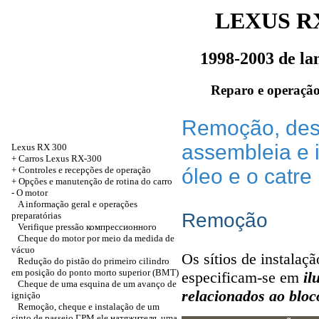
LEXUS RX
1998-2003 de l
Reparo e operação
Remoção, des
assembleia e 
Lexus RX 300
+
Carros Lexus RX-300
+
Controles e recepções de operação
óleo e o catre
+
Opções e manutenção de rotina do carro
-
O motor
A informação geral e operações
Remoção
preparatórias
Verifique pressão
компрессионного
Cheque do motor por meio da medida de
vácuo
Os sítios de instalaç
Redução do pistão do primeiro cilindro
em posição do ponto morto superior
(ВМТ)
especificam-se em
il
Cheque de uma esquina de um avanço de
relacionados ao bloc
ignição
Remoção, cheque e instalação de um
cinto de passeio
ГРМ
ele
натяжителя
, uma