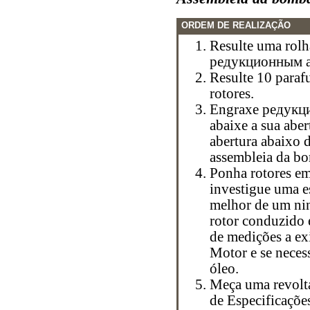
ORDEM DE REALIZAÇÃO
Resulte uma rolh
редукционным 
Resulte 10 paraf
rotores.
Engraxe
редукц
abaixe a sua aber
abertura abaixo d
assembleia da bo
Ponha rotores em
investigue uma es
melhor de um nin
rotor conduzido 
de medições a ex
Motor
e se neces
óleo.
Meça uma revolta
de Especificaçõe