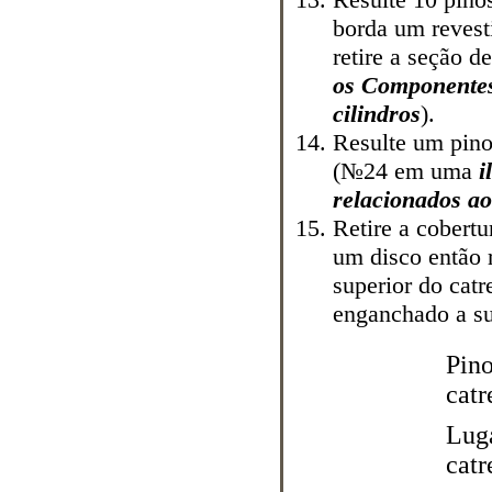
borda um revest
retire a seção 
os
Componentes 
cilindros
).
Resulte um pino
(№24 em uma
i
relacionados ao
Retire a cobert
um
disco então 
superior do cat
enganchado a su
Pino
cat
Lug
cat