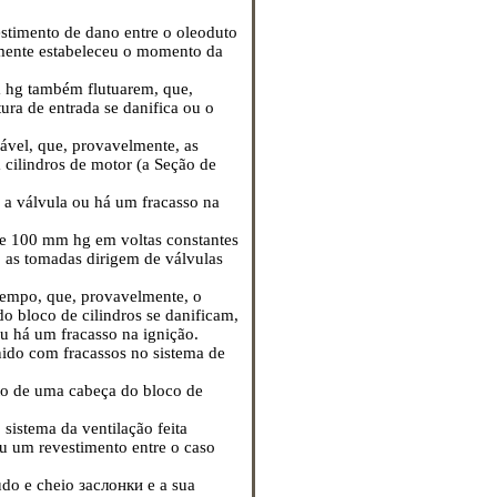
stimento de dano entre o oleoduto
amente estabeleceu o momento da
 hg também flutuarem, que,
ura de entrada se danifica ou o
ável, que, provavelmente, as
 cilindros de motor (a Seção
de
a a válvula ou há um fracasso na
e 100 mm hg em voltas constantes
 as tomadas dirigem de válvulas
tempo, que, provavelmente, o
o bloco de cilindros se danificam,
u há um fracasso na ignição.
do com fracassos no sistema de
nto de uma cabeça do bloco de
sistema da ventilação feita
u um revestimento entre o caso
gudo e cheio
заслонки
e a sua