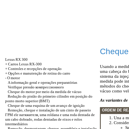
Cheque 
Lexus RX 300
+
Carros Lexus RX-300
Usando a medida
+
Controles e recepções de operação
uma cabeça do bl
+
Opções e manutenção de rotina do carro
sistema da injeç
-
O motor
medida pode int
A informação geral e operações preparatórias
métodos do cheq
Verifique pressão
компрессионного
vácuo como vel
Cheque do motor por meio da medida de vácuo
Redução do pistão do primeiro cilindro em posição do
As variantes d
ponto morto superior
(ВМТ)
Cheque de uma esquina de um avanço de ignição
Remoção, cheque e instalação de um cinto de passeio
ORDEM DE RE
ГРМ
ele
натяжителя
, uma roldana e uma roda dentada de
Una a me
um cabo dobrado, rodas dentadas de eixos e rolos
Conside
intermediários
Se
Remoção, desmontagem, cheque, assembleia e instalação