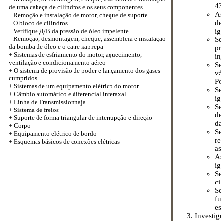
4
de uma cabeça de cilindros e os seus componentes
A
Remoção e instalação de motor, cheque de suporte
d
O bloco de cilindros
Verifique
Д/В
da pressão de óleo impelente
ig
Remoção, desmontagem, cheque, assembleia e instalação
S
da bomba de óleo e o catre
картера
pr
+
Sistemas de esfriamento do motor, aquecimento,
in
ventilação e condicionamento aéreo
S
+
O sistema de provisão de poder e lançamento dos gases
v
cumpridos
Po
+
Sistemas de um equipamento elétrico do motor
Se
+
Câmbio automático e diferencial interaxal
ig
+
Linha de Transmissionnaja
S
+
Sistema de freios
d
+
Suporte de forma triangular de interrupção e direção
da
+
Corpo
S
+
Equipamento elétrico de bordo
re
+
Esquemas básicos de conexões elétricas
a
A
ig
S
ci
Se
f
e
Investig