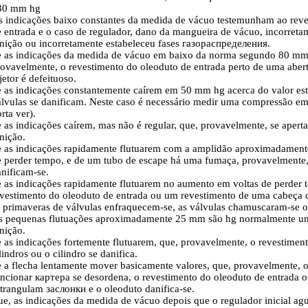
30 mm hg
s indicações baixo constantes da medida de vácuo testemunham ao reve
e entrada e o caso de regulador, dano da mangueira de vácuo, incorret
nição ou incorretamente estabeleceu fases
газораспределения
.
e as indicações da medida de vácuo em baixo da norma segundo 80 mm
ovavelmente, o revestimento do oleoduto de entrada perto de uma abert
jetor é defeituoso.
e as indicações constantemente caírem em 50 mm hg acerca do valor est
álvulas se danificam. Neste caso é necessário medir uma compressão em
rta
ver
).
 as indicações caírem, mas não é regular, que, provavelmente, se apert
nição.
e as indicações rapidamente flutuarem com a amplidão aproximadament
e perder tempo, e de um tubo de escape há uma fumaça, provavelmente,
nificam-se.
e as indicações rapidamente flutuarem no aumento em voltas de perder 
vestimento do oleoduto de entrada ou um revestimento de uma cabeça d
s primaveras de válvulas enfraquecem-se, as válvulas chamuscaram-se o
s pequenas flutuações aproximadamente 25 mm são hg normalmente uni
nição.
e as indicações fortemente flutuarem, que, provavelmente, o revestime
lindros ou o cilindro se danifica.
 a flecha lentamente mover basicamente valores, que, provavelmente, o 
uncionar
картера
se desordena, o revestimento do oleoduto de entrada o
strangulam
заслонки
e o oleoduto danifica-se.
ue, as indicações da medida de vácuo depois que o regulador inicial a